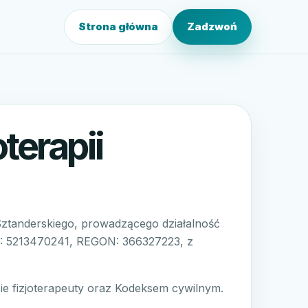
Strona główna
Zadzwoń
terapii
Sztanderskiego, prowadzącego działalność
P: 5213470241, REGON: 366327223, z
ie fizjoterapeuty oraz Kodeksem cywilnym.