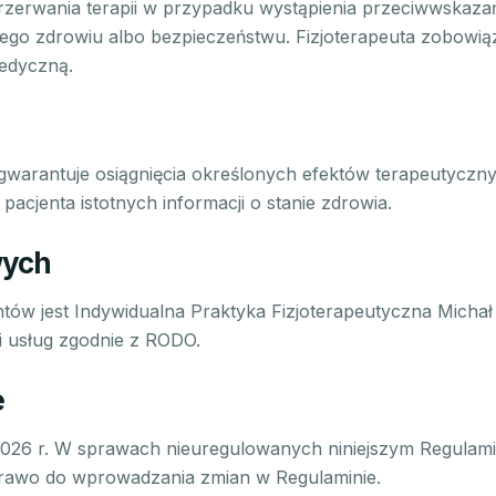
rzerwania terapii w przypadku wystąpienia przeciwwskaz
ego zdrowiu albo bezpieczeństwu. Fizjoterapeuta zobowią
medyczną.
e gwarantuje osiągnięcia określonych efektów terapeutyczny
 pacjenta istotnych informacji o stanie zdrowia.
wych
ów jest Indywidualna Praktyka Fizjoterapeutyczna Micha
i usług zgodnie z RODO.
e
2026 r. W sprawach nieuregulowanych niniejszym Regulam
 prawo do wprowadzania zmian w Regulaminie.