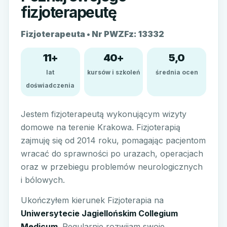
fizjoterapeutę
Fizjoterapeuta • Nr PWZFz: 13332
11+
40+
5,0
lat
kursów i szkoleń
średnia ocen
doświadczenia
Jestem fizjoterapeutą wykonującym wizyty
domowe na terenie Krakowa. Fizjoterapią
zajmuję się od 2014 roku, pomagając pacjentom
wracać do sprawności po urazach, operacjach
oraz w przebiegu problemów neurologicznych
i bólowych.
Ukończyłem kierunek Fizjoterapia na
Uniwersytecie Jagiellońskim Collegium
Medicum
. Regularnie rozwijam swoje