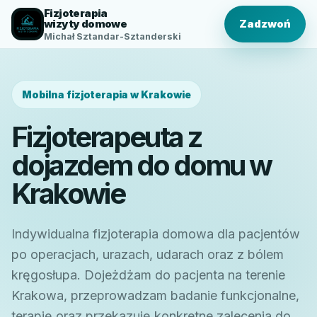
Fizjoterapia
wizyty domowe
Zadzwoń
Michał Sztandar-Sztanderski
Mobilna fizjoterapia w Krakowie
Fizjoterapeuta z
dojazdem do domu w
Krakowie
Indywidualna fizjoterapia domowa dla pacjentów
po operacjach, urazach, udarach oraz z bólem
kręgosłupa. Dojeżdżam do pacjenta na terenie
Krakowa, przeprowadzam badanie funkcjonalne,
terapię oraz przekazuję konkretne zalecenia do