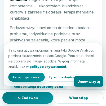
kompetencje — ukończyłem kilkadziesiąt
kursów z zakresu fizjoterapii, terapii manualnej i
rehabilitacji.
Podczas wizyt stawiam na dokładne zbadanie
problemu, indywidualne podejście oraz
praktyczne zalecenia, które pacjent może
bezpiecznie wykonywać w domu między
Ta strona używa opcjonalnej analityki Google Analytics i
spotkaniami.
pomiaru skuteczności reklam Google. Pomiar uruchomi
się dopiero po Twojej zgodzie. Więcej informacji
UJ Collegium Medicum
znajdziesz w
polityce prywatności
.
Terapia manualna
Akceptuję pomiar
Tylko niezbędne
Umów wizytę
Rehabilitacja neurologiczna
Rehabilitacja pourazowa
PWZFz 13332
📞 Zadzwoń
WhatsApp