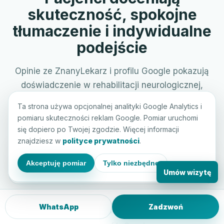
skuteczność, spokojne
tłumaczenie i indywidualne
podejście
Opinie ze ZnanyLekarz i profilu Google pokazują
doświadczenie w rehabilitacji neurologicznej,
terapii bólu, pracy po zabiegach ortopedycznych i
Ta strona używa opcjonalnej analityki Google Analytics i
wizytach domowych.
pomiaru skuteczności reklam Google. Pomiar uruchomi
się dopiero po Twojej zgodzie. Więcej informacji
znajdziesz w
polityce prywatności
.
21
Akceptuję pomiar
Tylko niezbędne
opinii z Google i ZnanyLekarz
Umów wizytę
5,0/5
WhatsApp
Zadzwoń