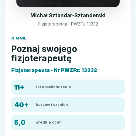
Michał Sztandar-Sztanderski
Fizjoterapeuta | PWZFz 13332
O MNIE
Poznaj swojego
fizjoterapeutę
Fizjoterapeuta • Nr PWZFz: 13332
11+
lat doświadczenia
40+
kursów i szkoleń
5,0
średnia ocen